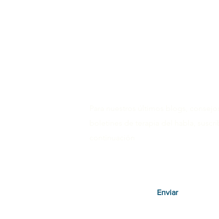
Para nuestros últimos blogs, consejo
boletines de terapia del habla, suscr
continuación
Enviar