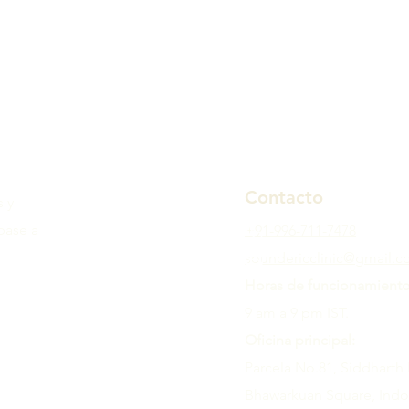
Contacto
s y
íbase a
+91-996-711-7478
soundericclinic@gmail.
Horas de funcionamiento
9 am a 9 pm IST.
Oficina principal:
Parcela No.81, Siddharth
Bhawarkuan Square, Indo