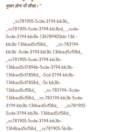
मुखर होना भी सीखा।”
_cc781905-5cde-3194-bb3b_
_cc781905-5cde-3194-bb3bd_ _ccde-
5cde-3194-bb3b-136789405bb-136 -
bb3b-136bad5cf58d_ _cc-783194-
bb3b -5cde-3194-bb3b-136bad5cf58d_
_cc781905-5cde-3194-bb3b-
136bad5cf7894b-5cde-3194-bb3b-
136bad5cf7858d_ -5cd-3194-bb3b-
136bad5cf7858d_ -5c bb3b-
136bad5cf58d_ _cc-783194--5cde-
136bad5cf58d_ _cc-783194-bb3b 5cde-
3194-bb3b-136bad5cf58d_ _cc781905-
5cde-3194-bb3b- 136bad5cf58d_
_cc781905-5cde-3194-bb3b-
1364bad5cf58d_ _cc781905-5b3b-