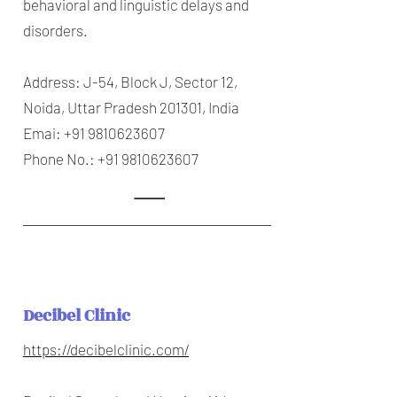
behavioral and linguistic delays and
disorders.
Address: J-54, Block J, Sector 12,
Noida, Uttar Pradesh 201301, India
Emai:
+91 9810623607
Phone No.:
+91 9810623607
Decibel Clinic
https://decibelclinic.com/