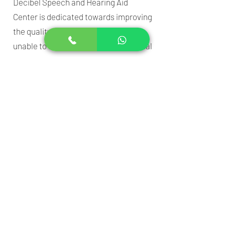
Decibel Speech and Hearing Aid
Center is dedicated towards improving
the quality of life of people who are
unable to hear either due to congenital
reasons or due to any other type of
hearing impairment. The clinic is
driven by its inherent zeal to combine
medical facilities, technology and
years of experience ensuring people
suffering from hearing loss get a
chance to perceive sound and lead a
quality life. Decibel Clinic is a
subsidiary of Punjab Optical Pvt. Ltd,
set-up by Late Dr. P.C Malik and, is
currently led by Mr. Yash Malik and
Karan Malik. The clinic has its clientele