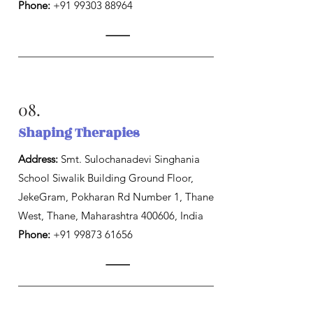
Phone:
+91 99303 88964
08.
Shaping Therapies
Address:
Smt. Sulochanadevi Singhania
School Siwalik Building Ground Floor,
JekeGram, Pokharan Rd Number 1, Thane
West, Thane, Maharashtra 400606, India
Phone:
+91 99873 61656