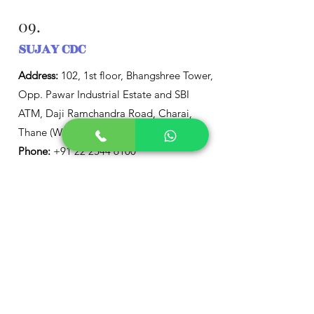
09.
SUJAY CDC
Address:
102, 1st floor, Bhangshree Tower,
Opp. Pawar Industrial Estate and SBI
ATM, Daji Ramchandra Road, Charai,
Thane (West), Maharashtra 400601, India
Phone:
+91 22 2544 6100
10.
Child Development and
Treatment Centre