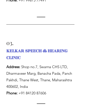
Phone:
+91 99875 77491
03.
KELKAR SPEECH & HEARING
CLINIC
Address:
Shop no.7, Swarna CHS LTD,
Dharmaveer Marg, Banacha Pada, Panch
Pakhdi, Thane West, Thane, Maharashtra
400602, India
Phone:
+91 84120 87606