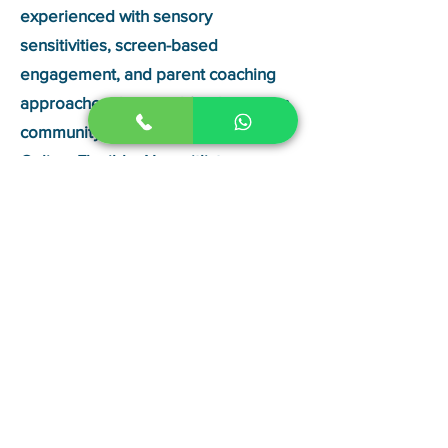
experienced with sensory
sensitivities, screen-based
engagement, and parent coaching
approaches designed for the autism
community.
Online. Flexible. No waitlist.
👉 Book a Free 15-Minute
Assessment → sounderic.com/book-
online-speech-therapy
Every client featured on this page
started with a single free
consultation. Our certified therapists
work with children and adults across
India and 25+ countries — online,